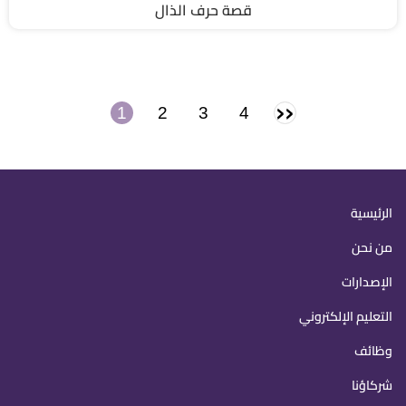
قصة حرف الذال
Paginati
››
الصفحة
1
2
3
4
Current
Page
Page
Page
page
التالية
Main
الرئيسية
navigation
من نحن
الإصدارات
التعليم الإلكتروني
وظائف
شركاؤنا