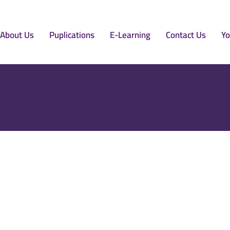
About Us
Puplications
E-Learning
Contact Us
Yo