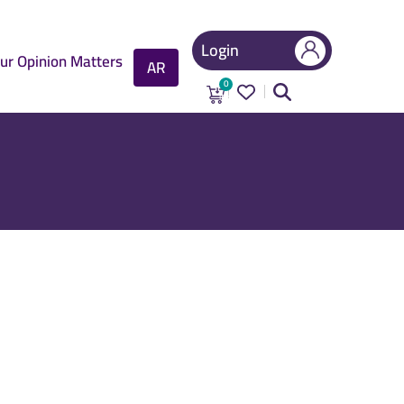
Login
Login
Main
ur Opinion Matters
AR
navigation
Search
0
items