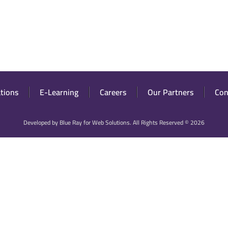
ations
E-Learning
Careers
Our Partners
Con
Developed by
Blue Ray for Web Solutions
. All Rights Reserved ©
2026